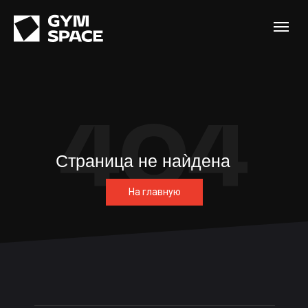
Страница не наѝдена
На главную