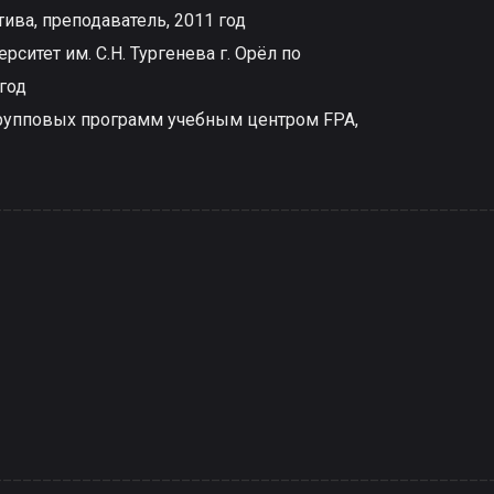
ива, преподаватель, 2011 год
ситет им. С.Н. Тургенева г. Орёл по
год
рупповых программ учебным центром FPA,
__________________________________________________
__________________________________________________