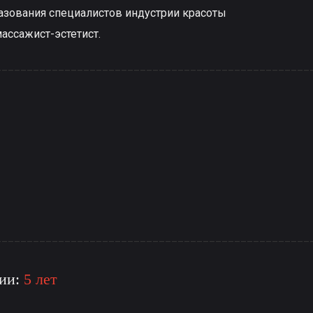
азования специалистов индустрии красоты
ассажист-эстетист.
__________________________________________________
__________________________________________________
рии:
5 лет