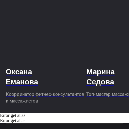
Оксана
Марина
Еманова
Седова
Координатор фитнес-консультантов
Топ-мастер массаж
и массажистов
Error get alias
Error get alias